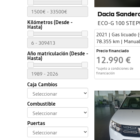
Dacia Sander
Kilómetros (Desde -
ECO-G 100 STE
Hasta)
2021 | Gas licuado (
78.355 km | Manual
Precio financiado
Año matriculación (Desde -
12.990 €
Hasta)
*sujeto a condiciones de
financiación
Caja Cambios
Combustible
Puertas