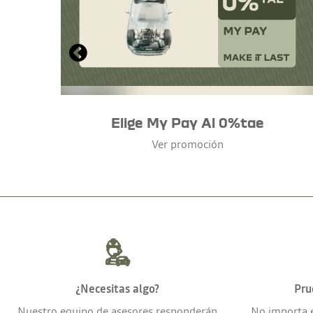
Elige My Pay Al 0%tae
Ver promoción
¿Necesitas algo?
Pru
Nuestro equipo de asesores responderán
No importa 