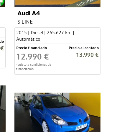
Automático
Audi A4
S LINE
2015 | Diesel | 265.627 km |
Automático
ado
 €
Precio financiado
Precio al contado
13.990 €
12.990 €
*sujeto a condiciones de
financiación