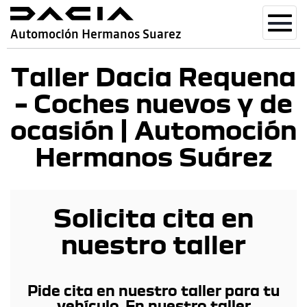
Toggl
Automoción Hermanos Suarez
navig
Taller Dacia Requena
– Coches nuevos y de
ocasión | Automoción
Hermanos Suárez
Solicita cita en
nuestro taller
Pide cita en nuestro taller para tu
vehículo. En nuestro taller