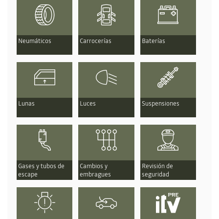
Neumáticos
Carrocerías
Baterías
Lunas
Luces
Suspensiones
Gases y tubos de
Cambios y
Revisión de
escape
embragues
seguridad