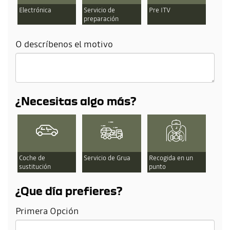
Electrónica
Servicio de
Pre ITV
preparación
O descríbenos el motivo
¿Necesitas algo más?
Coche de
Servicio de Grua
Recogida en un
sustitución
punto
¿Que día prefieres?
Primera Opción