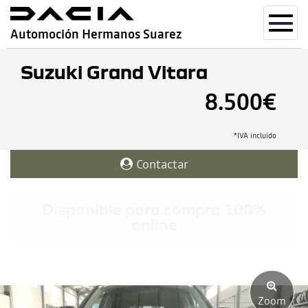
Toggl
Automoción Hermanos Suarez
navig
Suzuki Grand Vitara
8.500€
*IVA incluido
Contactar
Disponible para compra 100%
online
Zoom