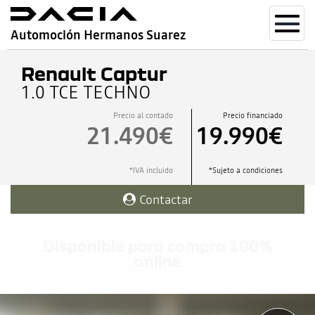
Toggl
Automoción Hermanos Suarez
navig
Renault Captur
1.0 TCE TECHNO
Precio al contado
Precio financiado
21.490€
19.990€
*IVA incluido
*Sujeto a condiciones
Contactar
Disponible para compra 100%
online