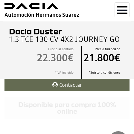
Toggl
Automoción Hermanos Suarez
navig
Dacia Duster
1.3 TCE 130 CV 4X2 JOURNEY GO
Precio al contado
Precio financiado
22.300€
21.800€
*IVA incluido
*Sujeto a condiciones
Contactar
Disponible para compra 100%
online