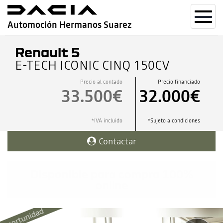
Toggl
Automoción Hermanos Suarez
navig
Renault 5
E-TECH ICONIC CINQ 150CV
Precio al contado
Precio financiado
33.500€
32.000€
*IVA incluido
*Sujeto a condiciones
Contactar
Disponible para compra 100%
online
Oportunidad