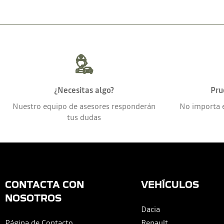
¿Necesitas algo?
Pru
Nuestro equipo de asesores responderán
No importa 
tus dudas
CONTACTA CON
VEHÍCULOS
NOSOTROS
Dacia
Página de Contacto
Renault