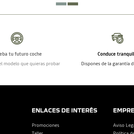
eba tu futuro coche
Conduce tranqui
el modelo que quieras probar
Dispones de la garantía 
ENLACES DE INTERÉS
EMPR
Promociones
Aviso Leg
Taller
Política d