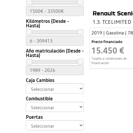
Renault Sceni
Kilómetros (Desde -
1.3. TCELIMITED
Hasta)
2019 | Gasolina | 7
Precio financiado
15.450 €
Año matriculación (Desde -
Hasta)
*sujeto a condiciones de
financiación
Caja Cambios
Combustible
Puertas