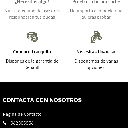
¿Necesitas algo?
Prueba tu futuro coche
Nuestro equipo de asesores
No importa el modelo que
responderán tus dudas
quieras probar
Conduce tranquilo
Necesitas financiar
Dispones de la garantía de
Disponemos de varias
Renault
opciones.
CONTACTA CON NOSOTROS
Página de Contacto
962305556