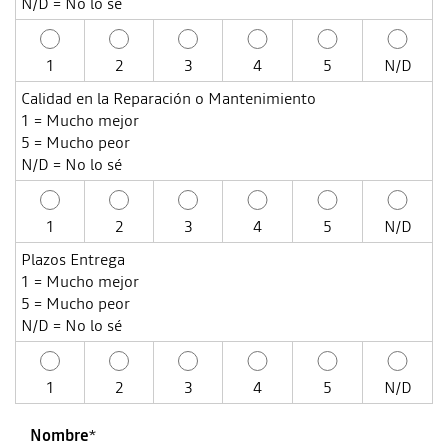
N/D = No lo sé
1
2
3
4
5
N/D
Calidad en la Reparación o Mantenimiento
1 = Mucho mejor
5 = Mucho peor
N/D = No lo sé
1
2
3
4
5
N/D
Plazos Entrega
1 = Mucho mejor
5 = Mucho peor
N/D = No lo sé
1
2
3
4
5
N/D
Nombre
*